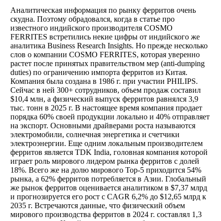
Аналитическая информация по рынку ферритов очень
скудна. Поэтому обрадовался, когда в статье про
известного индийского производителя COSMO
FERRITES встретились некие цифры от индийского же
аналитика Business Research Insights. Но прежде несколько
слов о компании COSMO FERRITES, которая уверенно
растет после принятых правительством мер (anti-dumping
duties) по ограничению импорта ферритов из Китая.
Компания была создана в 1986 г. при участии PHILIPS.
Сейчас в ней 300+ сотрудников, объем продаж составил
$10,4 млн, а физический выпуск ферритов равнялся 3,9
тыс. тонн в 2025 г. В настоящее время компания продает
порядка 60% своей продукции локально и 40% отправляет
на экспорт. Основными драйверами роста называются
электромобили, солнечная энергетика и счетчики
электроэнергии. Еще одним локальным производителем
ферритов является TDK India, головная компания которой
играет роль мирового лидером рынка ферритов с долей
18%. Всего же на долю мирового Top-5 приходится 54%
рынка, а 62% ферритов потребляется в Азии. Глобальный
же рынок ферритов оценивается аналитиком в $7,37 млрд
и прогнозируется его рост с CAGR 6,2% до $12,65 млрд к
2035 г. Встречаются данные, что физический объем
мирового производства ферритов в 2024 г. составлял 1,3