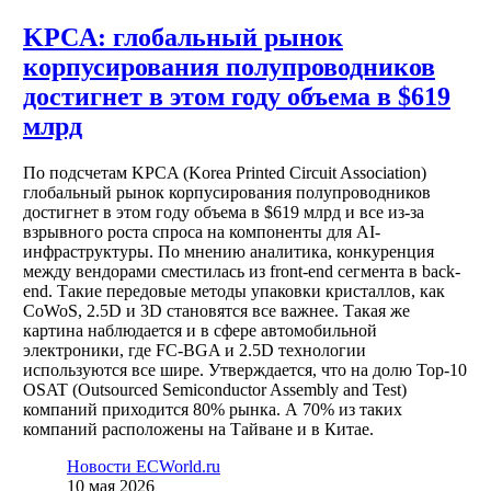
KPCA: глобальный рынок
корпусирования полупроводников
достигнет в этом году объема в $619
млрд
По подсчетам KPCA (Korea Printed Circuit Association)
глобальный рынок корпусирования полупроводников
достигнет в этом году объема в $619 млрд и все из-за
взрывного роста спроса на компоненты для AI-
инфраструктуры. По мнению аналитика, конкуренция
между вендорами сместилась из front-end сегмента в back-
end. Такие передовые методы упаковки кристаллов, как
CoWoS, 2.5D и 3D становятся все важнее. Такая же
картина наблюдается и в сфере автомобильной
электроники, где FC-BGA и 2.5D технологии
используются все шире. Утверждается, что на долю Top-10
OSAT (Outsourced Semiconductor Assembly and Test)
компаний приходится 80% рынка. А 70% из таких
компаний расположены на Тайване и в Китае.
Новости ECWorld.ru
10 мая 2026