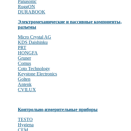
Panasonic
RuggON
DURABOOK
Электромеханические и пассивные компоненты,
разъемы
Micro Crystal AG
KDS Daishinku
PRT
HONGFA
Gruner
Comus
Coto Technology
Keystone Electronics
Golten
Antenk
CVILUX
Контрольно-измерительные приборы
TESTO
Hygiena
CEM