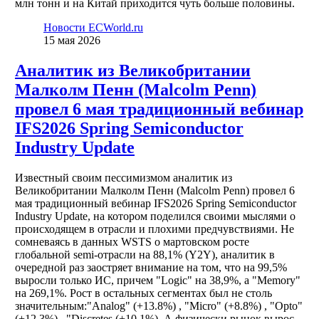
млн тонн и на Китай приходится чуть больше половины.
Новости ECWorld.ru
15 мая 2026
Aналитик из Великобритании
Малколм Пенн (Malcolm Penn)
провел 6 мая традиционный вебинар
IFS2026 Spring Semiconductor
Industry Update
Известный своим пессимизмом аналитик из
Великобритании Малколм Пенн (Malcolm Penn) провел 6
мая традиционный вебинар IFS2026 Spring Semiconductor
Industry Update, на котором поделился своими мыслями о
происходящем в отрасли и плохими предчувствиями. Не
сомневаясь в данных WSTS о мартовском росте
глобальной semi-отрасли на 88,1% (Y2Y), аналитик в
очередной раз заостряет внимание на том, что на 99,5%
выросли только ИС, причем "Logic" на 38,9%, а "Memory"
на 269,1%. Рост в остальных сегментах был не столь
значительным:"Analog" (+13.8%) , "Micro" (+8.8%) , "Opto"
(+12.3%) , "Discretes (+10,1%). А физически рынок вырос