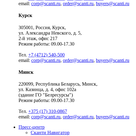
email:
corp@scanti.ru
,
order@scanti.ru
,
buyers@scanti.ru
Курск
305001, Россия, Курск,
ул. Александра Невского, д. 5,
2-й этаж, офис 217
Режим работы: 09.00-17.30
Тел.
+7 (4712) 540-500
email:
corp@scanti.ru
,
order@scanti.ru
,
buyers@scanti.ru
Минск
220099, Республика Беларусь, Минск,
ул. Казинца, д. 4, офис 102a
(здание ГО "Белресурсы")
Режим работы: 09.00-17.30
Тел.
+375 (17) 310-0867
email:
corp@scanti.ru
,
order@scanti.ru
,
buyers@scanti.ru
Пресс-центр
Сканти Навигатор