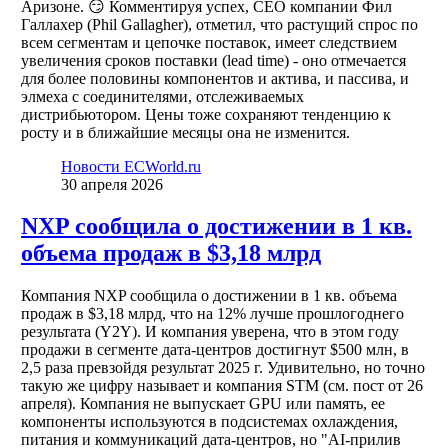
Аризоне. 😏 Комментируя успех, CEO компании Фил
Галлахер (Phil Gallagher), отметил, что растущий спрос по
всем сегментам и цепочке поставок, имеет следствием
увеличения сроков поставки (lead time) - оно отмечается
для более половины компонентов и актива, и пассива, и
элмеха с соединителями, отслеживаемых
дистрибьютором. Цены тоже сохраняют тенденцию к
росту и в ближайшие месяцы она не изменится.
Новости ECWorld.ru
30 апреля 2026
NXP сообщила о достижении в 1 кв.
объема продаж в $3,18 млрд
Компания NXP сообщила о достижении в 1 кв. объема
продаж в $3,18 млрд, что на 12% лучше прошлогоднего
результата (Y2Y). И компания уверена, что в этом году
продажи в сегменте дата-центров достигнут $500 млн, в
2,5 раза превзойдя результат 2025 г. Удивительно, но точно
такую же цифру называет и компания STM (см. пост от 26
апреля). Компания не выпускает GPU или память, ее
компоненты используются в подсистемах охлаждения,
питания и коммуникаций дата-центров, но "AI-прилив