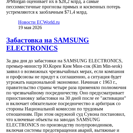
JPMorgan оценивает их в $28,2 млрд, а самые
пессимистичные прогнозы прямых и косвенных потерь
устремляются к заоблачным $71,4 млрд.
Новости ECWorld.ru
19 мая 2026
Забастовка на SAMSUNG
ELECTRONICS
За два дня до забастовки на SAMSUNG ELECTRONICS,
премьер-министр Ю.Кореи Ким Мин-сок (Kim Min-seok)
заявил о возможных чрезвычайных мерах, если компания
и профсоюзы не придут к соглашению, а ситуация будет
угрожать национальной экономике. Начиная с 1963 г.,
правительство страны четыре раза применяло полномочия
по чрезвычайному посредничеству. Оно предусматривает
приостановку забастовки на 30 дней после ее "активации"
и включает обязательное посредничество и арбитраж со
стороны Национальной комиссии по трудовым
отношениям. При этом окружной суд Сувона постановил,
что ключевые объекты на заводах SAMSUNG
ELECTRONICS по производству полупроводников,
включая системы предотвращения аварий, вытяжные и