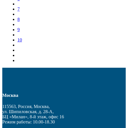
7
8
9
10
Москва
115563, Россия, Москва,
ул. Шипиловская, д. 28-А,
БЦ «Милан», 8-й этаж, офис 16
Режим работы: 10.00-18.30