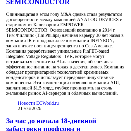
SEMICONDUCTOR
Одиннадцатая в этом году M&A сделка стала результатом
договоренности между компанией ANALOG DEVICES и
стартапом из Калифорнии EMPOWER
SEMICONDUCTOR. Основавший компанию в 2014 г.
Тим Филлипс (Tim Phillips) начинал карьеру 30 лет назад в
компании IR и продолжил ее в компании INFINEON,
заняв в итоге пост вице-президента по Сев.Америке.
Компания разрабатывает уникальные FinFET-based
Integrated Voltage Regulators - IVR, которые могут
встраиваться в чип-сеты AI-назначения, обеспечивая
эффективное питание на токах в десятки ампер. Компания
обладает проприетарной технологией кремниевых
конденсаторов и использует передовые индуктивные
компоненты. Эти компетенции позволят компании ADI,
заплатившей $1,5 млрд, глубже проникнуть на столь
желанный рынок AI-серверов и облачных вычислений.
Новости ECWorld.ru
21 мая 2026
За час до начала 18-дневной
забастовки профсоюз и