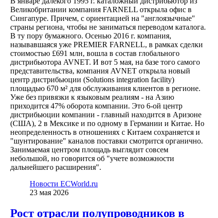
В январе далекого 1995 г. каталожный дистрибьютор из
Великобритании компания FARNELL открыла офис в
Сингапуре. Причем, с ориентацией на "англоязычные"
страны региона, чтобы не заниматься переводом каталога.
В ту пору бумажного. Осенью 2016 г. компания,
называвшаяся уже PREMIER FARNELL, в рамках сделки
стоимостью £691 млн, вошла в состав глобального
дистрибьютора AVNET. И вот 5 мая, на базе того самого
представительства, компания AVNET открыла новый
центр дистрибьюции (Solutions integration facility)
площадью 670 м² для обслуживания клиентов в регионе.
Уже без привязки к языковым реалиям - на Азию
приходится 47% оборота компании. Это 6-ой центр
дистрибьюции компании - главный находится в Аризоне
(США), 2 в Мексике и по одному в Германии и Китае. Но
неопределенность в отношениях с Китаем сохраняется и
"шунтирование" каналов поставки смотрится органично.
Занимаемая центром площадь выглядит совсем
небольшой, но говорится об "учете возможности
дальнейшего расширения".
Новости ECWorld.ru
23 мая 2026
Рост отрасли полупроводников в