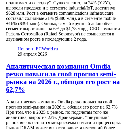
поднимает и ее лодку". Существенно, на 24% (Y2Y),
выросли продажи и в сегменте industrial/IoT, достигнув
$628 млн. Рост в сегменте communications infrastructure
составил солидные 21% ($380 млн), а в сегменте mobile -
+16% ($391 млн). Однако, самый крупный automotive
сегмент вырос лишь на 6% до $1,78 млрд. CEO компании
Рафэль Сотомайор (Rafael Sotomayor) не сомневается в
двузначном росте в последующие 2 года.
Новости ECWorld.ru
29 апреля 2026
Аналитическая компания Omdia
резко повысила свой прогноз semi-
рынка на 2026 г., обещая его рост на
62,7%
Аналитическая компания Omdia резко повысила свой
прогноз semi-рынка на 2026 г., обещая его рост на 62,7%.
При том, что в 2025 г. рынок, по подсчетам того же
аналитика, вырос на 23%. Драйверами, "тянущими"
рынок вверх остаются микросхемы памяти и процессоры.
Рынок DRAM может вырасти вдвое, а имеющий более