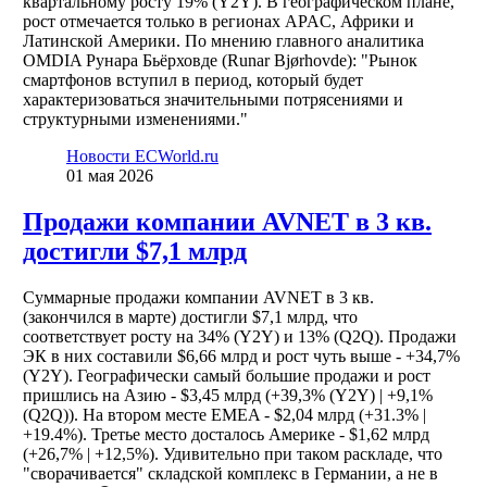
квартальному росту 19% (Y2Y). В географическом плане,
рост отмечается только в регионах APAC, Африки и
Латинской Америки. По мнению главного аналитика
OMDIA Рунара Бьёрховде (Runar Bjørhovde): "Рынок
смартфонов вступил в период, который будет
характеризоваться значительными потрясениями и
структурными изменениями."
Новости ECWorld.ru
01 мая 2026
Продажи компании AVNET в 3 кв.
достигли $7,1 млрд
Суммарные продажи компании AVNET в 3 кв.
(закончился в марте) достигли $7,1 млрд, что
соответствует росту на 34% (Y2Y) и 13% (Q2Q). Продажи
ЭК в них составили $6,66 млрд и рост чуть выше - +34,7%
(Y2Y). Географически самый большие продажи и рост
пришлись на Азию - $3,45 млрд (+39,3% (Y2Y) | +9,1%
(Q2Q)). На втором месте EMEA - $2,04 млрд (+31.3% |
+19.4%). Третье место досталось Америке - $1,62 млрд
(+26,7% | +12,5%). Удивительно при таком раскладе, что
"сворачивается" складской комплекс в Германии, а не в