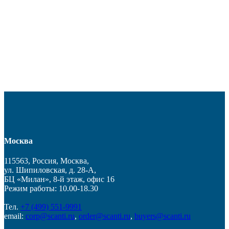
Москва
115563, Россия, Москва,
ул. Шипиловская, д. 28-А,
БЦ «Милан», 8-й этаж, офис 16
Режим работы: 10.00-18.30
Тел.
+7 (499) 551-9991
email:
corp@scanti.ru
,
order@scanti.ru
,
buyers@scanti.ru