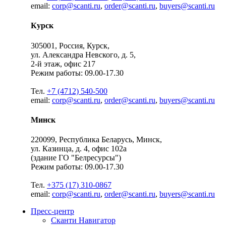
email:
corp@scanti.ru
,
order@scanti.ru
,
buyers@scanti.ru
Курск
305001, Россия, Курск,
ул. Александра Невского, д. 5,
2-й этаж, офис 217
Режим работы: 09.00-17.30
Тел.
+7 (4712) 540-500
email:
corp@scanti.ru
,
order@scanti.ru
,
buyers@scanti.ru
Минск
220099, Республика Беларусь, Минск,
ул. Казинца, д. 4, офис 102a
(здание ГО "Белресурсы")
Режим работы: 09.00-17.30
Тел.
+375 (17) 310-0867
email:
corp@scanti.ru
,
order@scanti.ru
,
buyers@scanti.ru
Пресс-центр
Сканти Навигатор