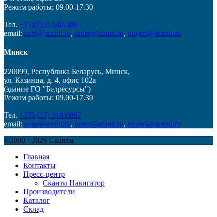
Режим работы: 09.00-17.30
Тел.
+7 (4712) 540-500
email:
corp@scanti.ru
,
order@scanti.ru
,
buyers@scanti.ru
Минск
220099, Республика Беларусь, Минск,
ул. Казинца, д. 4, офис 102a
(здание ГО "Белресурсы")
Режим работы: 09.00-17.30
Тел.
+375 (17) 310-0867
email:
corp@scanti.ru
,
order@scanti.ru
,
buyers@scanti.ru
©2000 - 2026 Сканти
Главная
Контакты
Пресс-центр
Сканти Навигатор
Производители
Каталог
Склад