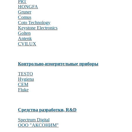
PRT
HONGFA
Gruner
Comus
Coto Technology
Keystone Electronics
Golten
Antenk
CVILUX
Контрольно-измерительные приборы
TESTO
Hygiena
CEM
Fluke
Средства разработки, R&D
Spectrum Digital
OOO "АКСОНИМ"