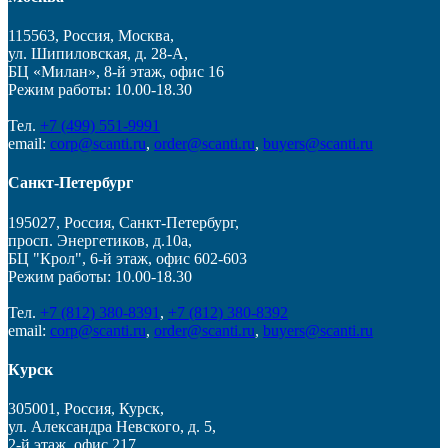
115563, Россия, Москва,
ул. Шипиловская, д. 28-А,
БЦ «Милан», 8-й этаж, офис 16
Режим работы: 10.00-18.30
Тел.
+7 (499) 551-9991
email:
corp@scanti.ru
,
order@scanti.ru
,
buyers@scanti.ru
Санкт-Петербург
195027, Россия, Санкт-Петербург,
просп. Энергетиков, д.10а,
БЦ "Крол", 6-й этаж, офис 602-603
Режим работы: 10.00-18.30
Тел.
+7 (812) 380-8391
,
+7 (812) 380-8392
email:
corp@scanti.ru
,
order@scanti.ru
,
buyers@scanti.ru
Курск
305001, Россия, Курск,
ул. Александра Невского, д. 5,
2-й этаж, офис 217